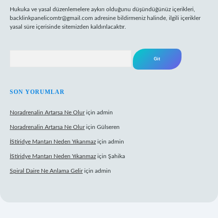
Hukuka ve yasal düzenlemelere aykırı olduğunu düşündüğünüz içerikleri,
backlinkpanelicomtr@gmail.com
adresine bildirmeniz halinde, ilgili içerikler
yasal süre içerisinde sitemizden kaldırılacaktır.
Arama
SON YORUMLAR
Noradrenalin Artarsa Ne Olur
için
admin
Noradrenalin Artarsa Ne Olur
için
Gülseren
İStiridye Mantarı Neden Yıkanmaz
için
admin
İStiridye Mantarı Neden Yıkanmaz
için
Şahika
Spiral Daire Ne Anlama Gelir
için
admin