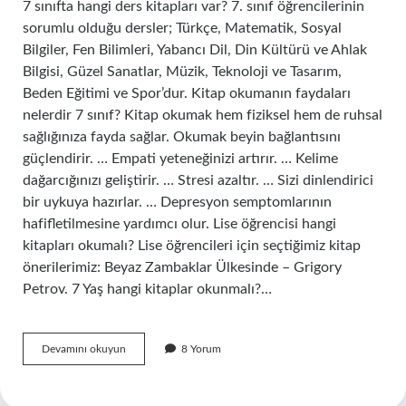
7 sınıfta hangi ders kitapları var? 7. sınıf öğrencilerinin
sorumlu olduğu dersler; Türkçe, Matematik, Sosyal
Bilgiler, Fen Bilimleri, Yabancı Dil, Din Kültürü ve Ahlak
Bilgisi, Güzel Sanatlar, Müzik, Teknoloji ve Tasarım,
Beden Eğitimi ve Spor’dur. Kitap okumanın faydaları
nelerdir 7 sınıf? Kitap okumak hem fiziksel hem de ruhsal
sağlığınıza fayda sağlar. Okumak beyin bağlantısını
güçlendirir. … Empati yeteneğinizi artırır. … Kelime
dağarcığınızı geliştirir. … Stresi azaltır. … Sizi dinlendirici
bir uykuya hazırlar. … Depresyon semptomlarının
hafifletilmesine yardımcı olur. Lise öğrencisi hangi
kitapları okumalı? Lise öğrencileri için seçtiğimiz kitap
önerilerimiz: Beyaz Zambaklar Ülkesinde – Grigory
Petrov. 7 Yaş hangi kitaplar okunmalı?…
7
Devamını okuyun
8 Yorum
Sınıfta
Hangi
Kitaplar