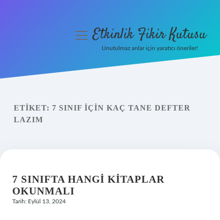
Etkinlik Fikir Kutusu
menüyü
aç
Unutulmaz anlar için yaratıcı öneriler!
Anasayfa
Gizlilik Politikası
ETIKET:
7 SINIF IÇIN KAÇ TANE DEFTER
Yasal Uyarı
LAZIM
Hakkımızda
7 SINIFTA HANGI KITAPLAR
OKUNMALI
Tarih: Eylül 13, 2024