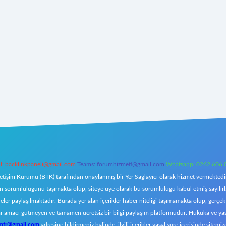
l:
backlinkpaneli@gmail.com
Teams:
forumhizmeti@gmail.com
Whatsapp: 0262 606 
letişim Kurumu (BTK) tarafından onaylanmış bir Yer Sağlayıcı olarak hizmet vermektedir.
orumluluğunu taşımakta olup, siteye üye olarak bu sorumluluğu kabul etmiş sayılırlar. 
eler paylaşılmaktadır. Burada yer alan içerikler haber niteliği taşımamakta olup, ger
z, kar amacı gütmeyen ve tamamen ücretsiz bir bilgi paylaşım platformudur. Hukuka ve y
omtr@gmail.com
adresine bildirmeniz halinde, ilgili içerikler yasal süre içerisinde sitemiz