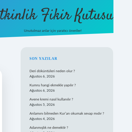
tkinlik Fikir Kutusu
Unutulmaz anlar için yaratıcı öneriler!
betexper giriş
SIDEBAR
SON YAZILAR
Deri döküntüleri neden olur ?
Ağustos 6, 2026
Kumru hangi ekmekle yapılır ?
Ağustos 6, 2026
Avene kremi nasıl kullanılır ?
Ağustos 5, 2026
Anlamını bilmeden Kur’an okumak sevap mıdır ?
Ağustos 4, 2026
Adanmışlık ne demektir ?