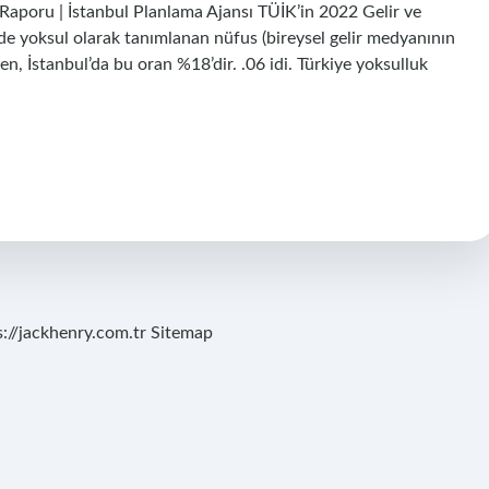
k Raporu | İstanbul Planlama Ajansı TÜİK’in 2022 Gelir ve
’de yoksul olarak tanımlanan nüfus (bireysel gelir medyanının
n, İstanbul’da bu oran %18’dir. .06 idi. Türkiye yoksulluk
s://jackhenry.com.tr
Sitemap