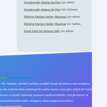
Noradrenalin Artarsa Ne Olur
için
admin
Noradrenalin Artarsa Ne Olur
için
Gülseren
İStiridye Mantarı Neden Yıkanmaz
için
admin
İStiridye Mantarı Neden Yıkanmaz
için
Şahika
Spiral Daire Ne Anlama Gelir
için
admin
0 726
Telegram: @karabul
 Bu nedenle, sitedeki içerikleri proaktif olarak denetleme veya araştırma
Bu internet sitesi, herhangi bir marka, kurum veya şahıs şirketi ile hiçbir
çek kurum ve kişiler hakkında paylaşım yapılmamaktadır. Gerçek kurum ve
asal düzenlemelere aykırı olduğunu düşündüğünüz içerikleri,
den kaldırılacaktır.