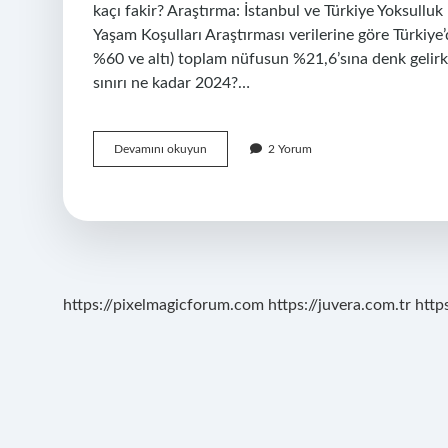
kaçı fakir? Araştırma: İstanbul ve Türkiye Yoksullu
Yaşam Koşulları Araştırması verilerine göre Türkiye
%60 ve altı) toplam nüfusun %21,6’sına denk gelirke
sınırı ne kadar 2024?…
Türk
Devamını okuyun
2 Yorum
Halkının
Yüzde
Kaçı
Yoksul
https://pixelmagicforum.com
https://juvera.com.tr
http