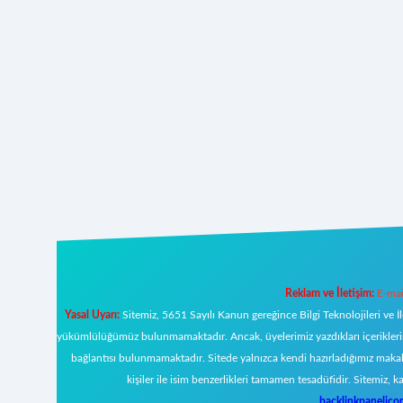
Reklam ve İletişim:
E-mai
Yasal Uyarı:
Sitemiz, 5651 Sayılı Kanun gereğince Bilgi Teknolojileri ve İ
yükümlülüğümüz bulunmamaktadır. Ancak, üyelerimiz yazdıkları içeriklerin s
bağlantısı bulunmamaktadır. Sitede yalnızca kendi hazırladığımız makal
kişiler ile isim benzerlikleri tamamen tesadüfidir. Sitemi
backlinkpanelic