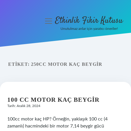
Etkinlik Fikir Kutusu
menüyü
aç
Unutulmaz anlar için yaratıcı öneriler!
Anasayfa
Gizlilik Politikası
ETIKET:
250CC MOTOR KAÇ BEYGIR
Yasal Uyarı
Hakkımızda
100 CC MOTOR KAÇ BEYGIR
Tarih: Aralık 28, 2024
100cc motor kaç HP? Örneğin, yaklaşık 100 cc (4
zamanlı) hacmindeki bir motor 7,14 beygir gücü