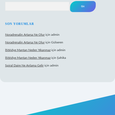
Arama
SON YORUMLAR
Noradrenalin Artarsa Ne Olur
için
admin
Noradrenalin Artarsa Ne Olur
için
Gülseren
İStiridye Mantarı Neden Yıkanmaz
için
admin
İStiridye Mantarı Neden Yıkanmaz
için
Şahika
Spiral Daire Ne Anlama Gelir
için
admin
iş