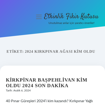
Etkinlik Fikir Kutusu
menüyü
aç
Unutulmaz anlar için yaratıcı öneriler!
Anasayfa
Gizlilik Politikası
ETIKET:
2024 KIRKPINAR AĞASI KIM OLDU
Yasal Uyarı
Hakkımızda
KIRKPINAR BAŞPEHLIVAN KIM
OLDU 2024 SON DAKIKA
Tarih: Aralık 6, 2024
40 Pınar Güreşleri 2024’i kim kazandı? Kırkpınar Yağlı