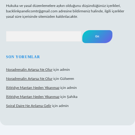
Hukuka ve yasal düzenlemelere aykırı olduğunu düşündüğünüz içerikleri,
backlinkpanelicomtr@gmail.com
adresine bildirmeniz halinde, ilgili içerikler
yasal süre içerisinde sitemizden kaldırılacaktır.
Arama
SON YORUMLAR
Noradrenalin Artarsa Ne Olur
için
admin
Noradrenalin Artarsa Ne Olur
için
Gülseren
İStiridye Mantarı Neden Yıkanmaz
için
admin
İStiridye Mantarı Neden Yıkanmaz
için
Şahika
Spiral Daire Ne Anlama Gelir
için
admin