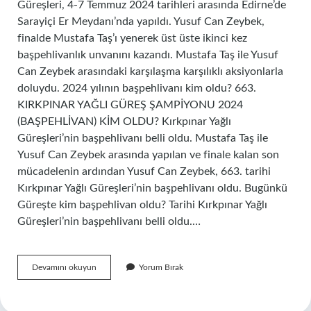
Güreşleri, 4-7 Temmuz 2024 tarihleri ​​arasında Edirne’de
Sarayiçi Er Meydanı’nda yapıldı. Yusuf Can Zeybek,
finalde Mustafa Taş’ı yenerek üst üste ikinci kez
başpehlivanlık unvanını kazandı. Mustafa Taş ile Yusuf
Can Zeybek arasındaki karşılaşma karşılıklı aksiyonlarla
doluydu. 2024 yılının başpehlivanı kim oldu? 663.
KIRKPINAR YAĞLI GÜREŞ ŞAMPİYONU 2024
(BAŞPEHLİVAN) KİM OLDU? Kırkpınar Yağlı
Güreşleri’nin başpehlivanı belli oldu. Mustafa Taş ile
Yusuf Can Zeybek arasında yapılan ve finale kalan son
mücadelenin ardından Yusuf Can Zeybek, 663. tarihi
Kırkpınar Yağlı Güreşleri’nin başpehlivanı oldu. Bugünkü
Güreşte kim başpehlivan oldu? Tarihi Kırkpınar Yağlı
Güreşleri’nin başpehlivanı belli oldu.…
Kirkpinar
Devamını okuyun
Yorum Bırak
Başpehlivan
Kim
Oldu