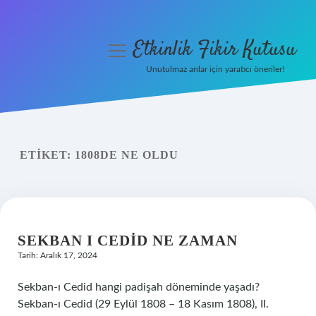
Etkinlik Fikir Kutusu
menüyü
aç
Unutulmaz anlar için yaratıcı öneriler!
Anasayfa
Gizlilik Politikası
ETIKET:
1808DE NE OLDU
Yasal Uyarı
Hakkımızda
SEKBAN I CEDID NE ZAMAN
Tarih: Aralık 17, 2024
Sekban-ı Cedid hangi padişah döneminde yaşadı?
Sekban-ı Cedid (29 Eylül 1808 – 18 Kasım 1808), II.