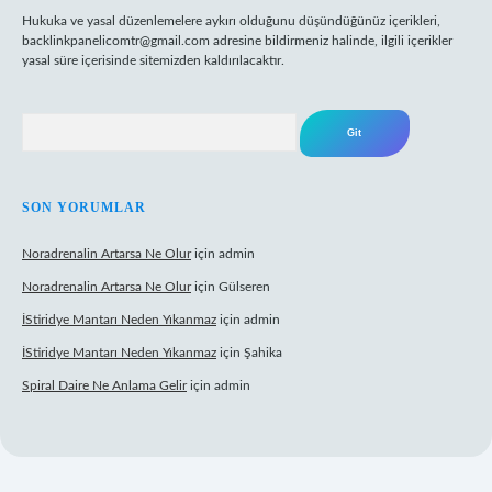
Hukuka ve yasal düzenlemelere aykırı olduğunu düşündüğünüz içerikleri,
backlinkpanelicomtr@gmail.com
adresine bildirmeniz halinde, ilgili içerikler
yasal süre içerisinde sitemizden kaldırılacaktır.
Arama
SON YORUMLAR
Noradrenalin Artarsa Ne Olur
için
admin
Noradrenalin Artarsa Ne Olur
için
Gülseren
İStiridye Mantarı Neden Yıkanmaz
için
admin
İStiridye Mantarı Neden Yıkanmaz
için
Şahika
Spiral Daire Ne Anlama Gelir
için
admin