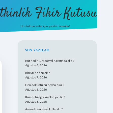
tkinlik Fikir Kutusu
Unutulmaz anlar için yaratıcı öneriler!
betexper giriş
SIDEBAR
SON YAZILAR
Kut nedir Türk sosyal hayatında aile ?
Ağustos 8, 2026
Kıreyzi ne demek ?
Ağustos 7, 2026
Deri döküntüleri neden olur ?
Ağustos 6, 2026
Kumru hangi ekmekle yapılır ?
Ağustos 6, 2026
Avene kremi nasıl kullanılır ?