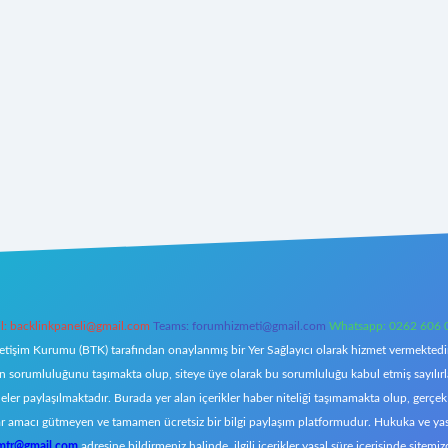
l:
backlinkpaneli@gmail.com
Teams:
forumhizmeti@gmail.com
Whatsapp: 0262 606 
letişim Kurumu (BTK) tarafından onaylanmış bir Yer Sağlayıcı olarak hizmet vermektedir.
orumluluğunu taşımakta olup, siteye üye olarak bu sorumluluğu kabul etmiş sayılırlar. 
eler paylaşılmaktadır. Burada yer alan içerikler haber niteliği taşımamakta olup, ger
z, kar amacı gütmeyen ve tamamen ücretsiz bir bilgi paylaşım platformudur. Hukuka ve y
omtr@gmail.com
adresine bildirmeniz halinde, ilgili içerikler yasal süre içerisinde sitemiz