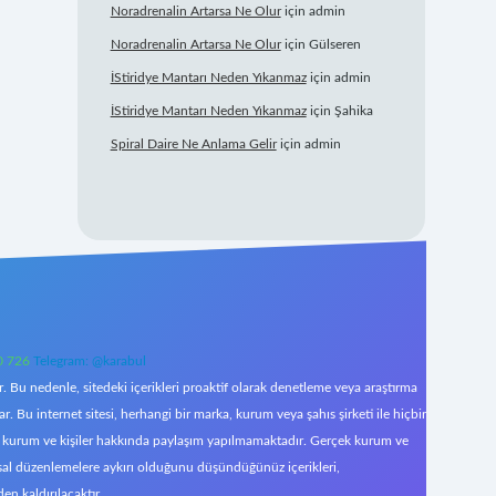
Noradrenalin Artarsa Ne Olur
için
admin
Noradrenalin Artarsa Ne Olur
için
Gülseren
İStiridye Mantarı Neden Yıkanmaz
için
admin
İStiridye Mantarı Neden Yıkanmaz
için
Şahika
Spiral Daire Ne Anlama Gelir
için
admin
0 726
Telegram: @karabul
 Bu nedenle, sitedeki içerikleri proaktif olarak denetleme veya araştırma
Bu internet sitesi, herhangi bir marka, kurum veya şahıs şirketi ile hiçbir
çek kurum ve kişiler hakkında paylaşım yapılmamaktadır. Gerçek kurum ve
asal düzenlemelere aykırı olduğunu düşündüğünüz içerikleri,
den kaldırılacaktır.