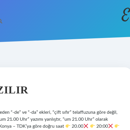
E
ZILIR
en “-de” ve “-da” ekleri, “çift sıfır” telaffuzuna göre değil,
 “um 21.00 Uhr” yazımı yanlıştır, “um 21.00 Uhr” olarak
s Konya – TDK’ya göre doğru saat
20.00
20:00