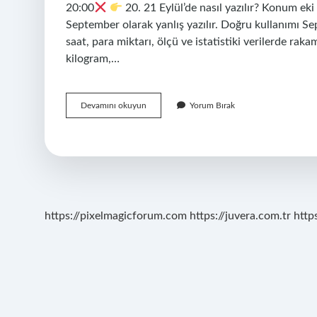
20:00
20. 21 Eylül’de nasıl yazılır? Konum eki 
September olarak yanlış yazılır. Doğru kullanımı Se
saat, para miktarı, ölçü ve istatistiki verilerde raka
kilogram,…
21
Devamını okuyun
Yorum Bırak
00
De
Nasıl
Yazılır
https://pixelmagicforum.com
https://juvera.com.tr
http