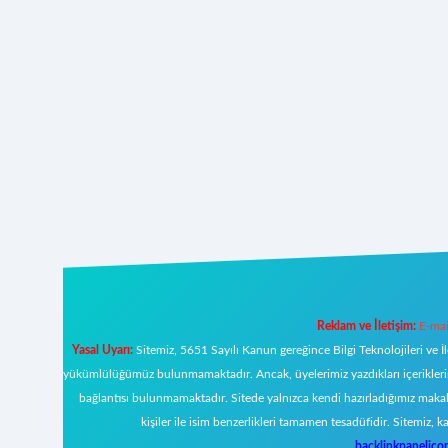
Reklam ve İletişim:
E-mai
Yasal Uyarı:
Sitemiz, 5651 Sayılı Kanun gereğince Bilgi Teknolojileri ve İ
yükümlülüğümüz bulunmamaktadır. Ancak, üyelerimiz yazdıkları içeriklerin s
bağlantısı bulunmamaktadır. Sitede yalnızca kendi hazırladığımız makal
kişiler ile isim benzerlikleri tamamen tesadüfidir. Sitemi
backlinkpanelic