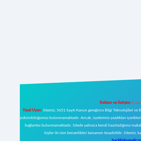
Reklam ve İletişim:
E-mai
Yasal Uyarı:
Sitemiz, 5651 Sayılı Kanun gereğince Bilgi Teknolojileri ve İ
yükümlülüğümüz bulunmamaktadır. Ancak, üyelerimiz yazdıkları içeriklerin s
bağlantısı bulunmamaktadır. Sitede yalnızca kendi hazırladığımız makal
kişiler ile isim benzerlikleri tamamen tesadüfidir. Sitemi
backlinkpanelic