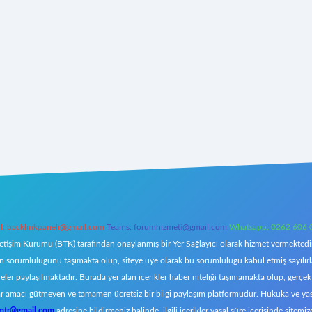
l:
backlinkpaneli@gmail.com
Teams:
forumhizmeti@gmail.com
Whatsapp: 0262 606 
letişim Kurumu (BTK) tarafından onaylanmış bir Yer Sağlayıcı olarak hizmet vermektedir.
orumluluğunu taşımakta olup, siteye üye olarak bu sorumluluğu kabul etmiş sayılırlar. 
eler paylaşılmaktadır. Burada yer alan içerikler haber niteliği taşımamakta olup, ger
z, kar amacı gütmeyen ve tamamen ücretsiz bir bilgi paylaşım platformudur. Hukuka ve y
omtr@gmail.com
adresine bildirmeniz halinde, ilgili içerikler yasal süre içerisinde sitemiz