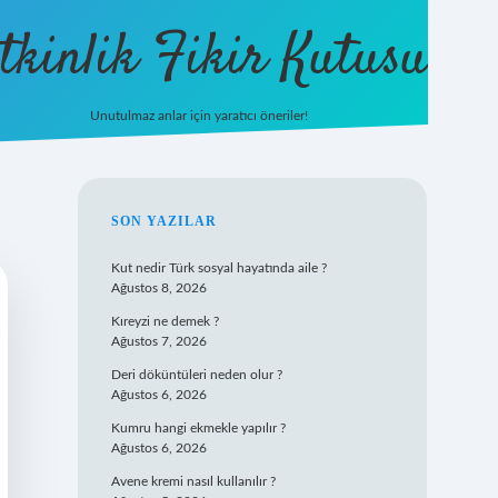
tkinlik Fikir Kutusu
Unutulmaz anlar için yaratıcı öneriler!
betexper giriş
SIDEBAR
SON YAZILAR
Kut nedir Türk sosyal hayatında aile ?
Ağustos 8, 2026
Kıreyzi ne demek ?
Ağustos 7, 2026
Deri döküntüleri neden olur ?
Ağustos 6, 2026
Kumru hangi ekmekle yapılır ?
Ağustos 6, 2026
Avene kremi nasıl kullanılır ?