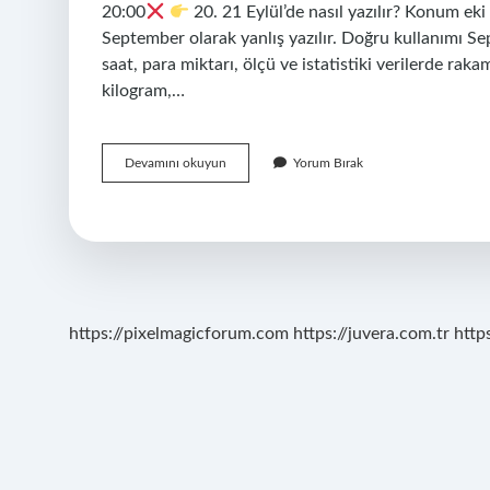
20:00
20. 21 Eylül’de nasıl yazılır? Konum eki 
September olarak yanlış yazılır. Doğru kullanımı Se
saat, para miktarı, ölçü ve istatistiki verilerde raka
kilogram,…
21
Devamını okuyun
Yorum Bırak
00
De
Nasıl
Yazılır
https://pixelmagicforum.com
https://juvera.com.tr
http