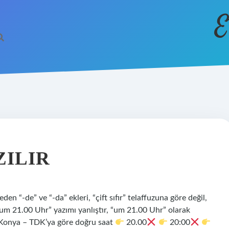
E
ZILIR
en “-de” ve “-da” ekleri, “çift sıfır” telaffuzuna göre değil,
 “um 21.00 Uhr” yazımı yanlıştır, “um 21.00 Uhr” olarak
s Konya – TDK’ya göre doğru saat
20.00
20:00