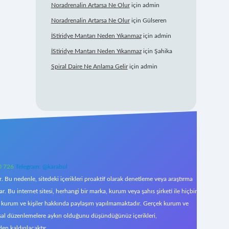
Noradrenalin Artarsa Ne Olur
için
admin
Noradrenalin Artarsa Ne Olur
için
Gülseren
İStiridye Mantarı Neden Yıkanmaz
için
admin
İStiridye Mantarı Neden Yıkanmaz
için
Şahika
Spiral Daire Ne Anlama Gelir
için
admin
0 726
Telegram: @karabul
 Bu nedenle, sitedeki içerikleri proaktif olarak denetleme veya araştırma
Bu internet sitesi, herhangi bir marka, kurum veya şahıs şirketi ile hiçbir
çek kurum ve kişiler hakkında paylaşım yapılmamaktadır. Gerçek kurum ve
asal düzenlemelere aykırı olduğunu düşündüğünüz içerikleri,
den kaldırılacaktır.