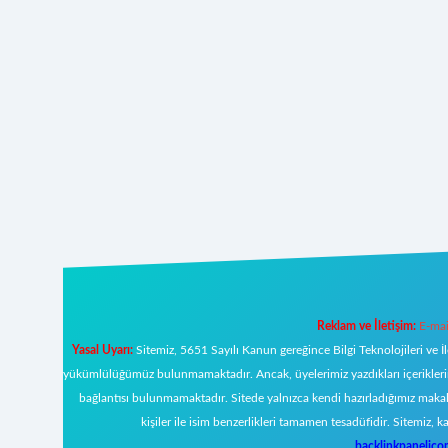
Reklam ve İletişim:
E-mai
Yasal Uyarı:
Sitemiz, 5651 Sayılı Kanun gereğince Bilgi Teknolojileri ve İ
yükümlülüğümüz bulunmamaktadır. Ancak, üyelerimiz yazdıkları içeriklerin s
bağlantısı bulunmamaktadır. Sitede yalnızca kendi hazırladığımız makal
kişiler ile isim benzerlikleri tamamen tesadüfidir. Sitemi
backlinkpanelic