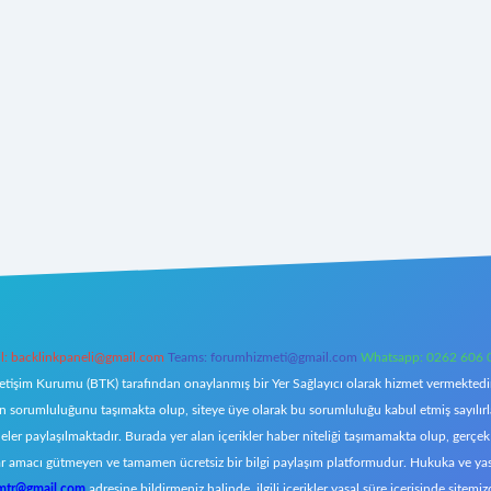
l:
backlinkpaneli@gmail.com
Teams:
forumhizmeti@gmail.com
Whatsapp: 0262 606 
letişim Kurumu (BTK) tarafından onaylanmış bir Yer Sağlayıcı olarak hizmet vermektedir.
orumluluğunu taşımakta olup, siteye üye olarak bu sorumluluğu kabul etmiş sayılırlar. 
eler paylaşılmaktadır. Burada yer alan içerikler haber niteliği taşımamakta olup, ger
z, kar amacı gütmeyen ve tamamen ücretsiz bir bilgi paylaşım platformudur. Hukuka ve y
omtr@gmail.com
adresine bildirmeniz halinde, ilgili içerikler yasal süre içerisinde sitemiz