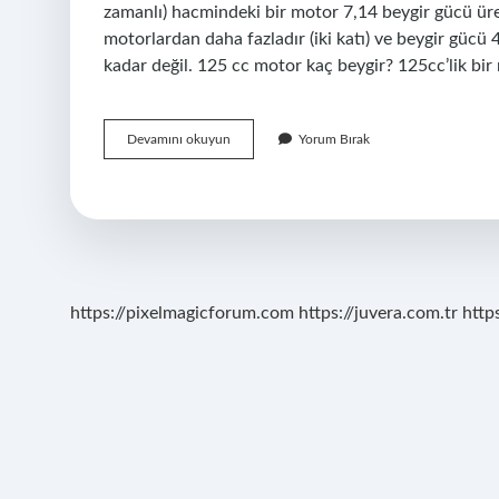
zamanlı) hacmindeki bir motor 7,14 beygir gücü üre
motorlardan daha fazladır (iki katı) ve beygir gücü 
kadar değil. 125 cc motor kaç beygir? 125cc’lik bi
100
Devamını okuyun
Yorum Bırak
Cc
Motor
Kaç
Beygir
https://pixelmagicforum.com
https://juvera.com.tr
http