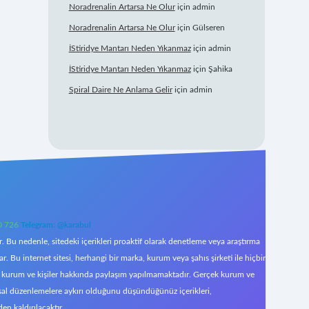
Noradrenalin Artarsa Ne Olur
için
admin
Noradrenalin Artarsa Ne Olur
için
Gülseren
İStiridye Mantarı Neden Yıkanmaz
için
admin
İStiridye Mantarı Neden Yıkanmaz
için
Şahika
Spiral Daire Ne Anlama Gelir
için
admin
0 726
Telegram: @karabul
 Bu nedenle, sitedeki içerikleri proaktif olarak denetleme veya araştırma
Bu internet sitesi, herhangi bir marka, kurum veya şahıs şirketi ile hiçbir
çek kurum ve kişiler hakkında paylaşım yapılmamaktadır. Gerçek kurum ve
asal düzenlemelere aykırı olduğunu düşündüğünüz içerikleri,
den kaldırılacaktır.