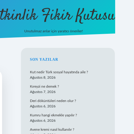
tkinlik Fikir Kutusu
Unutulmaz anlar için yaratıcı öneriler!
betexper giriş
SIDEBAR
SON YAZILAR
Kut nedir Türk sosyal hayatında aile ?
Ağustos 8, 2026
Kıreyzi ne demek ?
Ağustos 7, 2026
Deri döküntüleri neden olur ?
Ağustos 6, 2026
Kumru hangi ekmekle yapılır ?
Ağustos 6, 2026
Avene kremi nasıl kullanılır ?