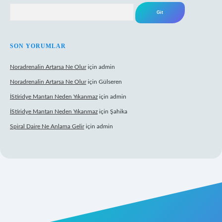
Arama
SON YORUMLAR
Noradrenalin Artarsa Ne Olur
için
admin
Noradrenalin Artarsa Ne Olur
için
Gülseren
İStiridye Mantarı Neden Yıkanmaz
için
admin
İStiridye Mantarı Neden Yıkanmaz
için
Şahika
Spiral Daire Ne Anlama Gelir
için
admin
iş