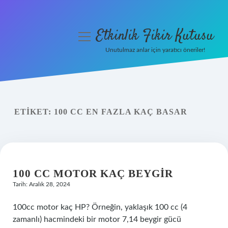
Etkinlik Fikir Kutusu
menüyü
aç
Unutulmaz anlar için yaratıcı öneriler!
Anasayfa
Gizlilik Politikası
ETIKET:
100 CC EN FAZLA KAÇ BASAR
Yasal Uyarı
Hakkımızda
100 CC MOTOR KAÇ BEYGIR
Tarih: Aralık 28, 2024
100cc motor kaç HP? Örneğin, yaklaşık 100 cc (4
zamanlı) hacmindeki bir motor 7,14 beygir gücü