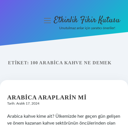
Etkinlik Fikir Kutusu
menüyü
aç
Unutulmaz anlar için yaratıcı öneriler!
Anasayfa
Gizlilik Politikası
ETIKET:
100 ARABICA KAHVE NE DEMEK
Yasal Uyarı
Hakkımızda
ARABICA ARAPLARIN MI
Tarih: Aralık 17, 2024
Arabica kahve kime ait? Ülkemizde her geçen gün gelişen
ve önem kazanan kahve sektörünün öncülerinden olan