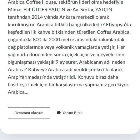
Arabica Coffee House, sektörün lideri olma hedefiyle
Mimar Elif ÜLGER YALÇIN ve Av. Sertaç YALÇIN
tarafından 2014 yılında Ankara merkezli olarak
kurulmuştur. Arabica bitkisi hangi ülkededir? Etiyopya’da
keşfedilen ilk kahve bitkisinden türetilen Coffea Arabica,
çoğunlukla 800 ila 2000 metre arasındaki rakımlardaki
dağ platolarında veya volkanik yamaçlarda yetişir. Her
yağmurlu dönemden sonra çiçek açar ve meyvelerinin
olgunlaşması yaklaşık 9 ay sürer. Arabicanın adı neden
Arabica? Kahveye Arabica adı verildi çünkü ilk olarak
Arap Yarımadası’nda yetiştirildi. Konuyu biraz daha
basitleştirmek için bir karşılaştırma yapmamız gerekiyor.
Arabica…
Arabica
Devamını okuyun
Yorum Bırak
Araplarin
Mi