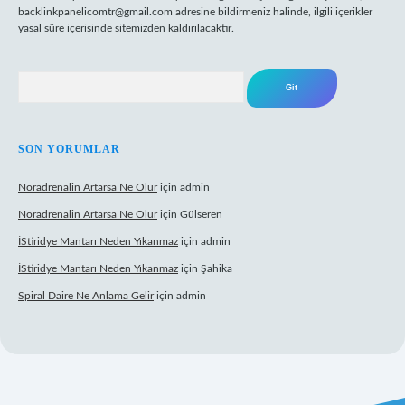
backlinkpanelicomtr@gmail.com
adresine bildirmeniz halinde, ilgili içerikler
yasal süre içerisinde sitemizden kaldırılacaktır.
Arama
SON YORUMLAR
Noradrenalin Artarsa Ne Olur
için
admin
Noradrenalin Artarsa Ne Olur
için
Gülseren
İStiridye Mantarı Neden Yıkanmaz
için
admin
İStiridye Mantarı Neden Yıkanmaz
için
Şahika
Spiral Daire Ne Anlama Gelir
için
admin